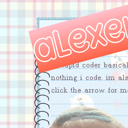
alexe
< back
a stupid coder basica
nothing i code. im als
click the arrow for m